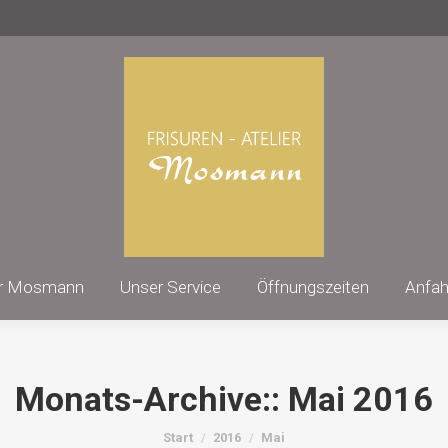
Frisuren Atelier Mosmann
Unser Se
ier Mosmann
Unser Service
Öffnungszeiten
Anfah
Monats-Archive::
Mai 2016
Sie befinden sich hier:
Start
2016
Mai