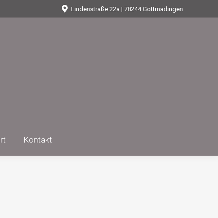
Lindenstraße 22a | 78244 Gottmadingen
rvice
Öffnungszeiten
Anfahrt
Kontakt
rt
Kontakt